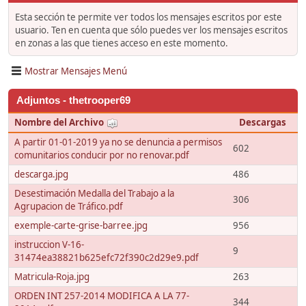
Esta sección te permite ver todos los mensajes escritos por este
usuario. Ten en cuenta que sólo puedes ver los mensajes escritos
en zonas a las que tienes acceso en este momento.
Mostrar Mensajes Menú
Adjuntos - thetrooper69
Nombre del Archivo
Descargas
A partir 01-01-2019 ya no se denuncia a permisos
602
comunitarios conducir por no renovar.pdf
descarga.jpg
486
Desestimación Medalla del Trabajo a la
306
Agrupacion de Tráfico.pdf
exemple-carte-grise-barree.jpg
956
instruccion V-16-
9
31474ea38821b625efc72f390c2d29e9.pdf
Matricula-Roja.jpg
263
ORDEN INT 257-2014 MODIFICA A LA 77-
344