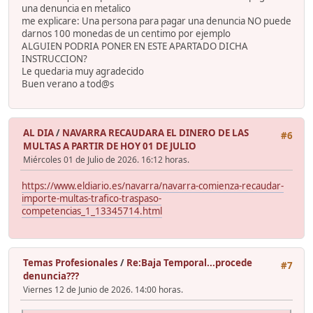
una denuncia en metalico
me explicare: Una persona para pagar una denuncia NO puede
darnos 100 monedas de un centimo por ejemplo
ALGUIEN PODRIA PONER EN ESTE APARTADO DICHA
INSTRUCCION?
Le quedaria muy agradecido
Buen verano a tod@s
AL DIA
/
NAVARRA RECAUDARA EL DINERO DE LAS
#6
MULTAS A PARTIR DE HOY 01 DE JULIO
Miércoles 01 de Julio de 2026. 16:12 horas.
https://www.eldiario.es/navarra/navarra-comienza-recaudar-
importe-multas-trafico-traspaso-
competencias_1_13345714.html
Temas Profesionales
/
Re:Baja Temporal...procede
#7
denuncia???
Viernes 12 de Junio de 2026. 14:00 horas.