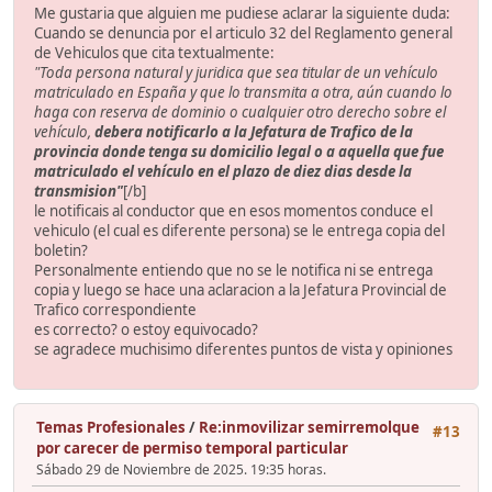
Me gustaria que alguien me pudiese aclarar la siguiente duda:
Cuando se denuncia por el articulo 32 del Reglamento general
de Vehiculos que cita textualmente:
"Toda persona natural y juridica que sea titular de un vehículo
matriculado en España y que lo transmita a otra, aún cuando lo
haga con reserva de dominio o cualquier otro derecho sobre el
vehículo,
debera notificarlo a la Jefatura de Trafico de la
provincia donde tenga su domicilio legal o a aquella que fue
matriculado el vehículo en el plazo de
diez dias
desde la
transmision"
[/b]
le notificais al conductor que en esos momentos conduce el
vehiculo (el cual es diferente persona) se le entrega copia del
boletin?
Personalmente entiendo que no se le notifica ni se entrega
copia y luego se hace una aclaracion a la Jefatura Provincial de
Trafico correspondiente
es correcto? o estoy equivocado?
se agradece muchisimo diferentes puntos de vista y opiniones
Temas Profesionales
/
Re:inmovilizar semirremolque
#13
por carecer de permiso temporal particular
Sábado 29 de Noviembre de 2025. 19:35 horas.