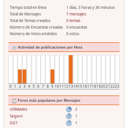
Tiempo total en línea
1 días, 3 horas y 36 minutos
Total de Mensajes
7 mensajes
Total de Temas creados
0 temas
Número de Encuestas creadas
0 encuestas
Número de Votos emitidos
0 votos
Actividad de publicaciones por Hora
0
1
2
3
4
5
6
7
8
9
10
11
12
13
14
15
16
17
18
19
20
21
22
23
Foros más populares por Mensajes
Utilidades
2
Seguro
1
DGT
1