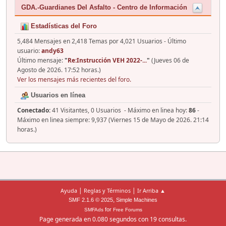
GDA.-Guardianes Del Asfalto - Centro de Información
Estadísticas del Foro
5,484 Mensajes en 2,418 Temas por 4,021 Usuarios - Último
usuario:
andy63
Último mensaje:
"
Re:Instrucción VEH 2022-...
"
(Jueves 06 de
Agosto de 2026. 17:52 horas.)
Ver los mensajes más recientes del foro.
Usuarios en línea
Conectado:
41 Visitantes, 0 Usuarios - Máximo en linea hoy:
86
-
Máximo en linea siempre: 9,937 (Viernes 15 de Mayo de 2026. 21:14
horas.)
|
|
Ayuda
Reglas y Términos
Ir Arriba ▲
,
SMF 2.1.6 © 2025
Simple Machines
for
SMFAds
Free Forums
Page generada en 0.080 segundos con 19 consultas.