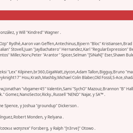
 González, y Will "Kindred" Wagner .
r "Ozp" Rydhé,Aaron van Geffen,Antechinus,Bjoern "Bloc" Kristiansen,Br
edalian" Stovell,Juan "JayBachatero" Hernandez,Karl "RegularExpression
os" Miller,Norv,Peter "Arantor" Spicer,Selman "[SiNaN]" Eser,Shawn Bul
eksi "Lex" Kilpinen,br360,GigaWatt,ziycon,Adam Tallon,Bigguy,Bruno "ma
knight17" Hou,Krash,Mashby,Michael Colin Blaber,Old Fossil,S-Ace,shad
ew,Jonathan "vbgamer45" Valentin,Sami "SychO" Mazouz,Brannon "B" Hal
k." Gomez,NanoSector,Ricky.,Russell "NEND" Najar, y SA™ .
eme Spence, y Joshua "groundup" Dickerson .
ínguez,Robert Monden, y Relyana .
 "cσσкιє мσηѕтєя" Forsberg, y Ralph "[n3rve]" Otowo .