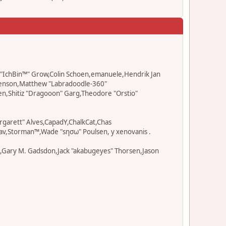
ad "IchBin™" Grow,Colin Schoen,emanuele,Hendrik Jan
" Benson,Matthew "Labradoodle-360"
en,Shitiz "Dragooon" Garg,Theodore "Orstio"
rgarett" Alves,CapadY,ChalkCat,Chas
av,Storman™,Wade "sησω" Poulsen, y xenovanis .
l,Gary M. Gadsdon,Jack "akabugeyes" Thorsen,Jason