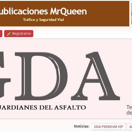
Registrarse
Te
de
Noticias:
GDA PREMIUM VIP
A