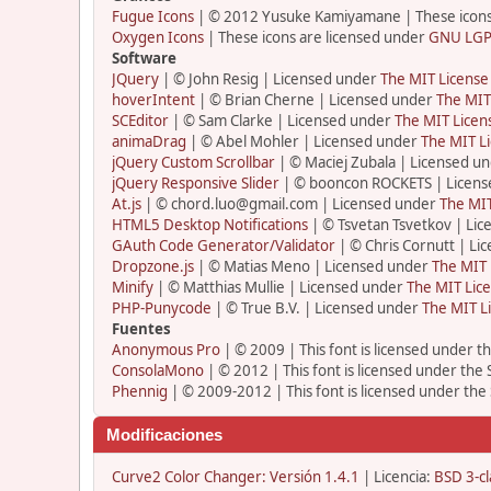
Fugue Icons
| © 2012 Yusuke Kamiyamane | These icons 
Oxygen Icons
| These icons are licensed under
GNU LGP
Software
JQuery
| © John Resig | Licensed under
The MIT License
hoverIntent
| © Brian Cherne | Licensed under
The MIT
SCEditor
| © Sam Clarke | Licensed under
The MIT Licen
animaDrag
| © Abel Mohler | Licensed under
The MIT Li
jQuery Custom Scrollbar
| © Maciej Zubala | Licensed u
jQuery Responsive Slider
| © booncon ROCKETS | Licen
At.js
| © chord.luo@gmail.com | Licensed under
The MIT
HTML5 Desktop Notifications
| © Tsvetan Tsvetkov | Li
GAuth Code Generator/Validator
| © Chris Cornutt | L
Dropzone.js
| © Matias Meno | Licensed under
The MIT 
Minify
| © Matthias Mullie | Licensed under
The MIT Lice
PHP-Punycode
| © True B.V. | Licensed under
The MIT L
Fuentes
Anonymous Pro
| © 2009 | This font is licensed under t
ConsolaMono
| © 2012 | This font is licensed under the
Phennig
| © 2009-2012 | This font is licensed under the
Modificaciones
Curve2 Color Changer: Versión 1.4.1
| Licencia:
BSD 3-cl