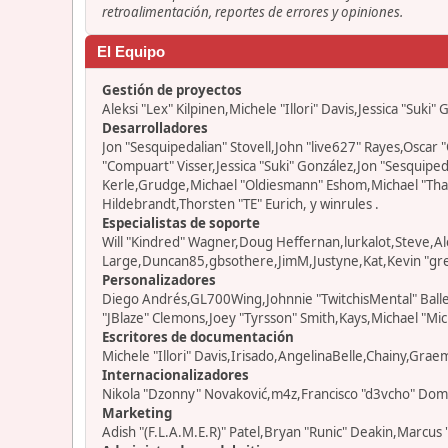
retroalimentación, reportes de errores y opiniones.
El Equipo
Gestión de proyectos
Aleksi "Lex" Kilpinen,Michele "Illori" Davis,Jessica "Suki"
Desarrolladores
Jon "Sesquipedalian" Stovell,John "live627" Rayes,Osca
"Compuart" Visser,Jessica "Suki" González,Jon "Sesquip
Kerle,Grudge,Michael "Oldiesmann" Eshom,Michael "Thant
Hildebrandt,Thorsten "TE" Eurich, y winrules .
Especialistas de soporte
Will "Kindred" Wagner,Doug Heffernan,lurkalot,Steve,Al
Large,Duncan85,gbsothere,JimM,Justyne,Kat,Kevin "grey
Personalizadores
Diego Andrés,GL700Wing,Johnnie "TwitchisMental" Ball
"JBlaze" Clemons,Joey "Tyrsson" Smith,Kays,Michael "Mic
Escritores de documentación
Michele "Illori" Davis,Irisado,AngelinaBelle,Chainy,Gra
Internacionalizadores
Nikola "Dzonny" Novaković,m4z,Francisco "d3vcho" Dom
Marketing
Adish "(F.L.A.M.E.R)" Patel,Bryan "Runic" Deakin,Marcus