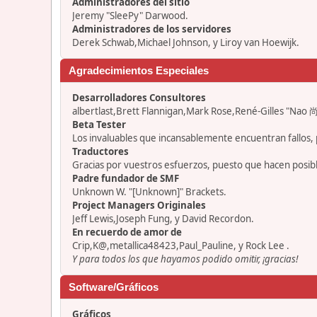
Administradores del sitio
Jeremy "SleePy" Darwood.
Administradores de los servidores
Derek Schwab,Michael Johnson, y Liroy van Hoewijk.
Agradecimientos Especiales
Desarrolladores Consultores
albertlast,Brett Flannigan,Mark Rose,René-Gilles "Nao 尚
Beta Tester
Los invaluables que incansablemente encuentran fallos, 
Traductores
Gracias por vuestros esfuerzos, puesto que hacen posib
Padre fundador de SMF
Unknown W. "[Unknown]" Brackets.
Project Managers Originales
Jeff Lewis,Joseph Fung, y David Recordon.
En recuerdo de amor de
Crip,K@,metallica48423,Paul_Pauline, y Rock Lee .
Y para todos los que hayamos podido omitir, ¡gracias!
Software/Gráficos
Gráficos