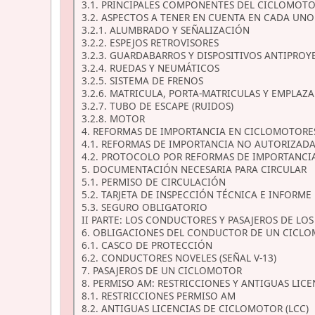
3.1. PRINCIPALES COMPONENTES DEL CICLOMOT
3.2. ASPECTOS A TENER EN CUENTA EN CADA U
3.2.1. ALUMBRADO Y SEÑALIZACIÓN
3.2.2. ESPEJOS RETROVISORES
3.2.3. GUARDABARROS Y DISPOSITIVOS ANTIPRO
3.2.4. RUEDAS Y NEUMÁTICOS
3.2.5. SISTEMA DE FRENOS
3.2.6. MATRICULA, PORTA-MATRICULAS Y EMPLAZ
3.2.7. TUBO DE ESCAPE (RUIDOS)
3.2.8. MOTOR
4. REFORMAS DE IMPORTANCIA EN CICLOMOTORE
4.1. REFORMAS DE IMPORTANCIA NO AUTORIZAD
4.2. PROTOCOLO POR REFORMAS DE IMPORTANCIA
5. DOCUMENTACIÓN NECESARIA PARA CIRCULAR
5.1. PERMISO DE CIRCULACIÓN
5.2. TARJETA DE INSPECCIÓN TÉCNICA E INFORME
5.3. SEGURO OBLIGATORIO
II PARTE: LOS CONDUCTORES Y PASAJEROS DE LO
6. OBLIGACIONES DEL CONDUCTOR DE UN CICL
6.1. CASCO DE PROTECCIÓN
6.2. CONDUCTORES NOVELES (SEÑAL V-13)
7. PASAJEROS DE UN CICLOMOTOR
8. PERMISO AM: RESTRICCIONES Y ANTIGUAS LICE
8.1. RESTRICCIONES PERMISO AM
8.2. ANTIGUAS LICENCIAS DE CICLOMOTOR (LCC)