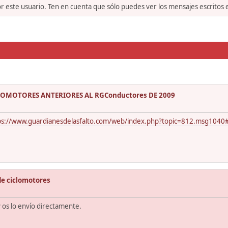
or este usuario. Ten en cuenta que sólo puedes ver los mensajes escritos
ICLOMOTORES ANTERIORES AL RGConductores DE 2009
ps://www.guardianesdelasfalto.com/web/index.php?topic=812.msg104
de ciclomotores
y os lo envío directamente.