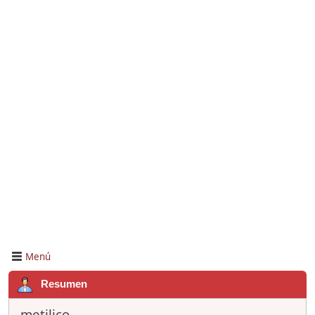
Menú
Resumen
metilico