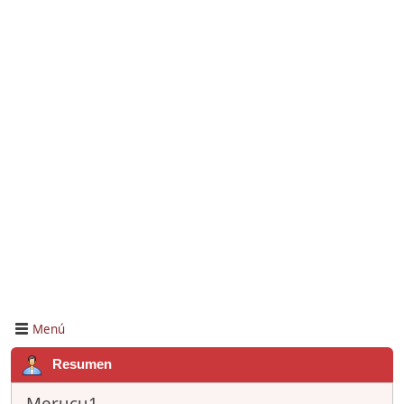
Menú
Resumen
Merucu1