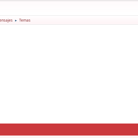
ensajes
Temas
►