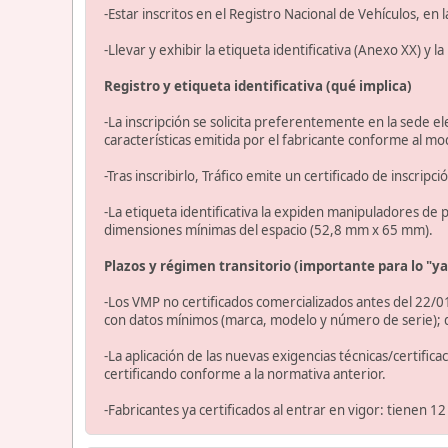
-Estar inscritos en el Registro Nacional de Vehículos, en
-Llevar y exhibir la etiqueta identificativa (Anexo XX) y l
Registro y etiqueta identificativa (qué implica)
-La inscripción se solicita preferentemente en la sede ele
características emitida por el fabricante conforme al m
-Tras inscribirlo, Tráfico emite un certificado de inscrip
-La etiqueta identificativa la expiden manipuladores de pl
dimensiones mínimas del espacio (52,8 mm x 65 mm).
Plazos y régimen transitorio (importante para lo "y
-Los VMP no certificados comercializados antes del 22/0
con datos mínimos (marca, modelo y número de serie); d
-La aplicación de las nuevas exigencias técnicas/certific
certificando conforme a la normativa anterior.
-Fabricantes ya certificados al entrar en vigor: tienen 