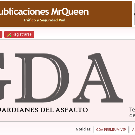
Registrarse
Te
de
Noticias:
GDA PREMIUM VIP
A