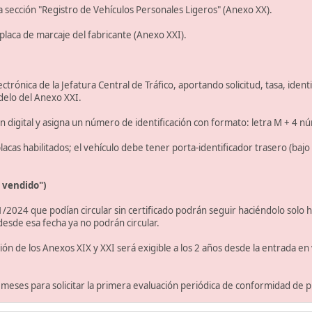
 la sección "Registro de Vehículos Personales Ligeros" (Anexo XX).
a placa de marcaje del fabricante (Anexo XXI).
ctrónica de la Jefatura Central de Tráfico, aportando solicitud, tasa, ident
odelo del Anexo XXI.
ción digital y asigna un número de identificación con formato: letra M + 4 n
acas habilitados; el vehículo debe tener porta-identificador trasero (bajo l
a vendido")
1/2024 que podían circular sin certificado podrán seguir haciéndolo solo 
esde esa fecha ya no podrán circular.
ación de los Anexos XIX y XXI será exigible a los 2 años desde la entrada e
12 meses para solicitar la primera evaluación periódica de conformidad de 