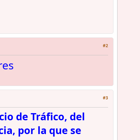
#2
res
#3
io de Tráfico, del
ia, por la que se