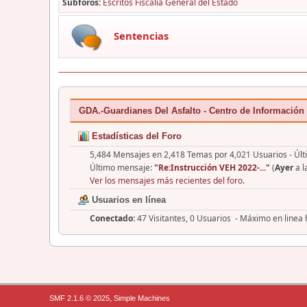
Subforos
Escritos Fiscalía General del Estado
Sentencias
GDA.-Guardianes Del Asfalto - Centro de Información
Estadísticas del Foro
5,484 Mensajes en 2,418 Temas por 4,021 Usuarios - Últ
Último mensaje:
"
Re:Instrucción VEH 2022-...
"
(
Ayer
a l
Ver los mensajes más recientes del foro.
Usuarios en línea
Conectado:
47 Visitantes, 0 Usuarios - Máximo en linea
,
SMF 2.1.6 © 2025
Simple Machines