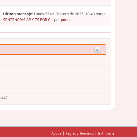
Último mensaje:
Lunes 23 de Febrero de 2026. 10:40 horas.
SENTENCIAS AP Y TS POR C...
por
pitutis
ras.)
|
|
Ayuda
Reglas y Términos
Ir Arriba ▲