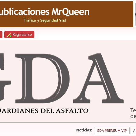
Registrarse
Te
de
Noticias:
GDA PREMIUM VIP
A