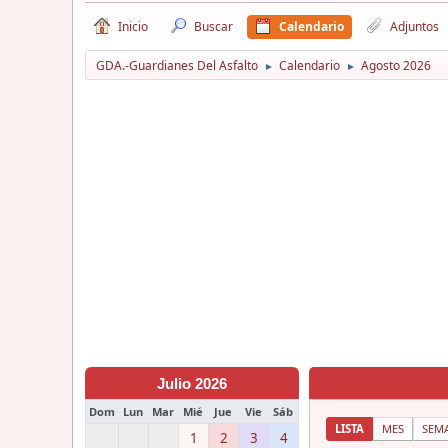
Inicio
Buscar
Calendario
Adjuntos
GDA.-Guardianes Del Asfalto
Calendario
Agosto 2026
►
►
Julio 2026
Dom
Lun
Mar
Mié
Jue
Vie
Sáb
LISTA
MES
SEM
1
2
3
4