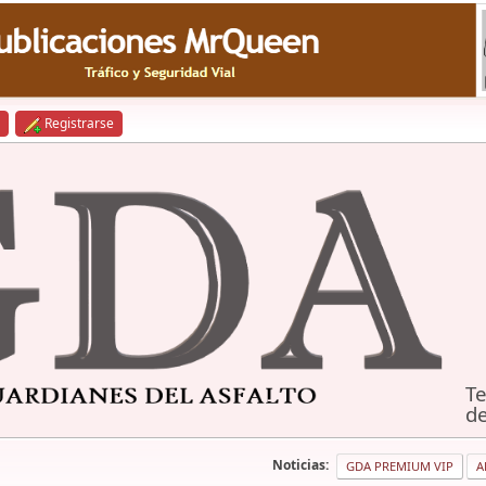
Registrarse
Te
de
Noticias:
GDA PREMIUM VIP
A