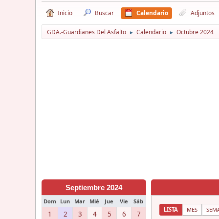
Inicio
Buscar
Calendario
Adjuntos
GDA.-Guardianes Del Asfalto
Calendario
Octubre 2024
►
►
Septiembre 2024
Dom
Lun
Mar
Mié
Jue
Vie
Sáb
LISTA
MES
SEM
1
2
3
4
5
6
7