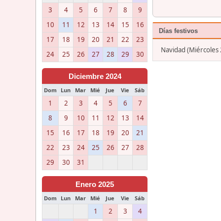
3
4
5
6
7
8
9
10
11
12
13
14
15
16
Días festivos
17
18
19
20
21
22
23
Navidad (Miércoles 
24
25
26
27
28
29
30
Diciembre 2024
Dom
Lun
Mar
Mié
Jue
Vie
Sáb
1
2
3
4
5
6
7
8
9
10
11
12
13
14
15
16
17
18
19
20
21
22
23
24
25
26
27
28
29
30
31
Enero 2025
Dom
Lun
Mar
Mié
Jue
Vie
Sáb
1
2
3
4