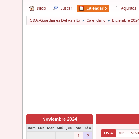
Inicio
Buscar
Calendario
Adjuntos
GDA.-Guardianes Del Asfalto
Calendario
Diciembre 202
►
►
Noviembre 2024
Dom
Lun
Mar
Mié
Jue
Vie
Sáb
LISTA
MES
SEM
1
2