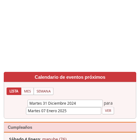
Calendario de eventos próximos
LISTA
MES
SEMANA
para
Cumpleaños
Sábado 4 Enero
:
manuhe (76)