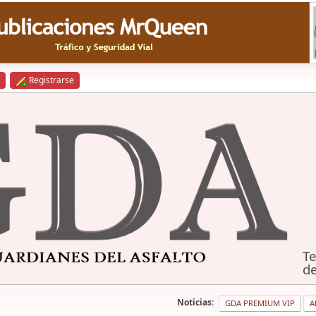
Registrarse
Te
de
Noticias:
GDA PREMIUM VIP
A