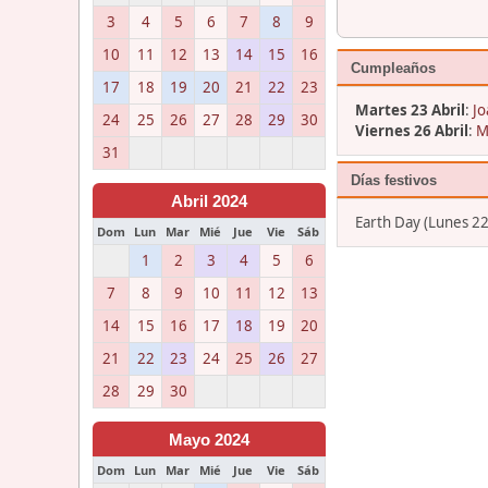
3
4
5
6
7
8
9
10
11
12
13
14
15
16
Cumpleaños
17
18
19
20
21
22
23
Martes 23 Abril
:
Jo
24
25
26
27
28
29
30
Viernes 26 Abril
:
M
31
Días festivos
Abril 2024
Earth Day (Lunes 22
Dom
Lun
Mar
Mié
Jue
Vie
Sáb
1
2
3
4
5
6
7
8
9
10
11
12
13
14
15
16
17
18
19
20
21
22
23
24
25
26
27
28
29
30
Mayo 2024
Dom
Lun
Mar
Mié
Jue
Vie
Sáb