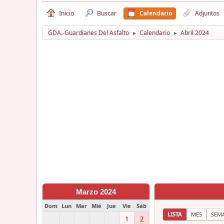
Inicio
Buscar
Calendario
Adjuntos
GDA.-Guardianes Del Asfalto
Calendario
Abril 2024
►
►
Marzo 2024
Dom
Lun
Mar
Mié
Jue
Vie
Sáb
LISTA
MES
SEM
1
2