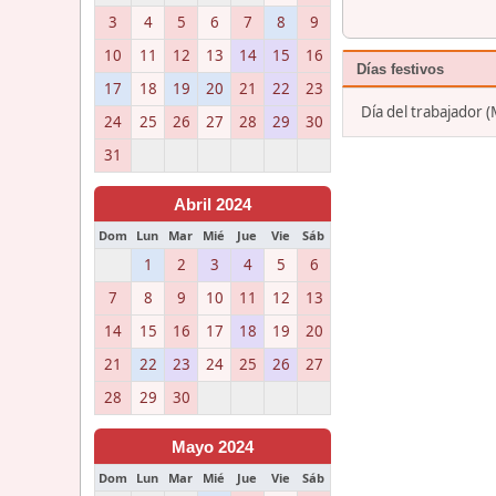
3
4
5
6
7
8
9
10
11
12
13
14
15
16
Días festivos
17
18
19
20
21
22
23
Día del trabajador 
24
25
26
27
28
29
30
31
Abril 2024
Dom
Lun
Mar
Mié
Jue
Vie
Sáb
1
2
3
4
5
6
7
8
9
10
11
12
13
14
15
16
17
18
19
20
21
22
23
24
25
26
27
28
29
30
Mayo 2024
Dom
Lun
Mar
Mié
Jue
Vie
Sáb