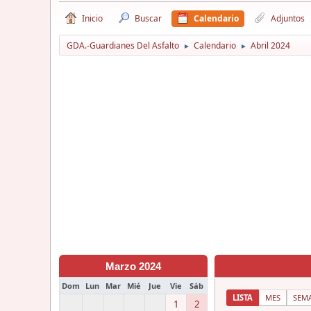
Inicio
Buscar
Calendario
Adjuntos
GDA.-Guardianes Del Asfalto
Calendario
Abril 2024
►
►
Marzo 2024
Dom
Lun
Mar
Mié
Jue
Vie
Sáb
LISTA
MES
SEM
1
2