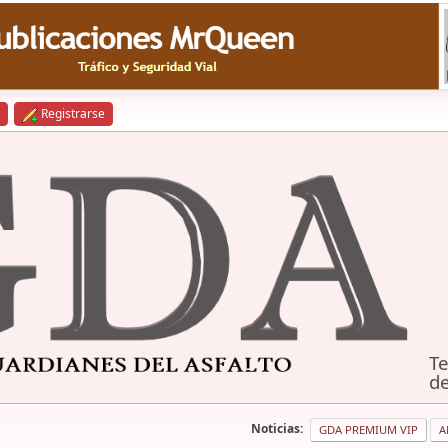
Registrarse
Te
de
Noticias:
GDA PREMIUM VIP
A