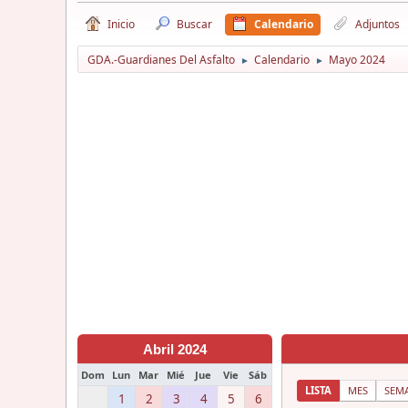
Inicio
Buscar
Calendario
Adjuntos
GDA.-Guardianes Del Asfalto
Calendario
Mayo 2024
►
►
Abril 2024
Dom
Lun
Mar
Mié
Jue
Vie
Sáb
LISTA
MES
SEM
1
2
3
4
5
6