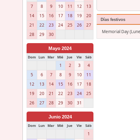
7
8
9
10
11
12
13
14
15
16
17
18
19
20
Días festivos
21
22
23
24
25
26
27
Memorial Day (Lun
28
29
30
Mayo 2024
Dom
Lun
Mar
Mié
Jue
Vie
Sáb
1
2
3
4
5
6
7
8
9
10
11
12
13
14
15
16
17
18
19
20
21
22
23
24
25
26
27
28
29
30
31
Junio 2024
Dom
Lun
Mar
Mié
Jue
Vie
Sáb
1