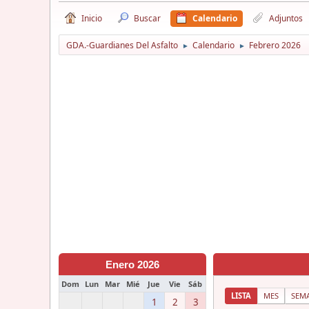
Inicio
Buscar
Calendario
Adjuntos
GDA.-Guardianes Del Asfalto
Calendario
Febrero 2026
►
►
Enero 2026
Dom
Lun
Mar
Mié
Jue
Vie
Sáb
LISTA
MES
SEM
1
2
3