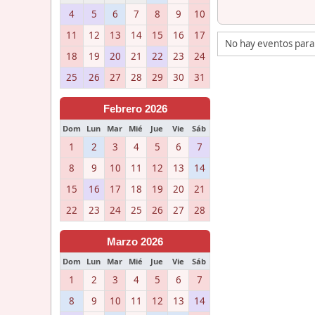
4
5
6
7
8
9
10
11
12
13
14
15
16
17
No hay eventos para
18
19
20
21
22
23
24
25
26
27
28
29
30
31
Febrero 2026
Dom
Lun
Mar
Mié
Jue
Vie
Sáb
1
2
3
4
5
6
7
8
9
10
11
12
13
14
15
16
17
18
19
20
21
22
23
24
25
26
27
28
Marzo 2026
Dom
Lun
Mar
Mié
Jue
Vie
Sáb
1
2
3
4
5
6
7
8
9
10
11
12
13
14