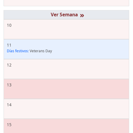
»
10
11
Días festivos:
Veterans Day
12
13
14
15