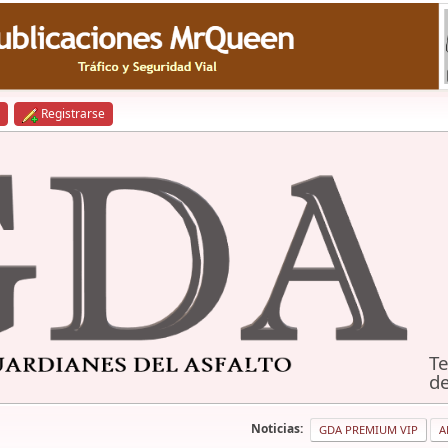
Registrarse
Te
de
Noticias:
GDA PREMIUM VIP
A