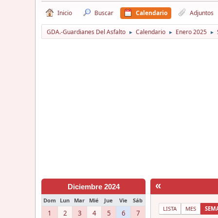
Inicio
Buscar
Calendario
Adjuntos
GDA.-Guardianes Del Asfalto
Calendario
Enero 2025
►
►
►
«
Diciembre 2024
Dom
Lun
Mar
Mié
Jue
Vie
Sáb
LISTA
MES
SEM
1
2
3
4
5
6
7