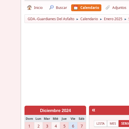
Inicio
Buscar
Calendario
Adjuntos
GDA.-Guardianes Del Asfalto
Calendario
Enero 2025
►
►
►
«
Diciembre 2024
Dom
Lun
Mar
Mié
Jue
Vie
Sáb
LISTA
MES
SEM
1
2
3
4
5
6
7