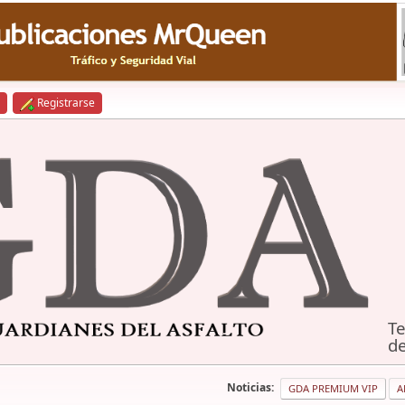
Registrarse
Te
de
Noticias:
GDA PREMIUM VIP
A