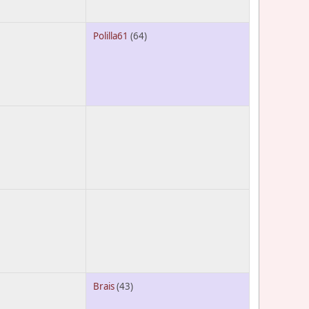
Polilla61
(64)
Brais
(43)