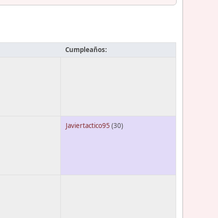
Cumpleaños:
Javiertactico95
(30)