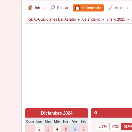
Inicio
Buscar
Calendario
Adjuntos
GDA.-Guardianes Del Asfalto
Calendario
Enero 2025
►
►
►
«
Diciembre 2024
Dom
Lun
Mar
Mié
Jue
Vie
Sáb
LISTA
MES
SEM
1
2
3
4
5
6
7