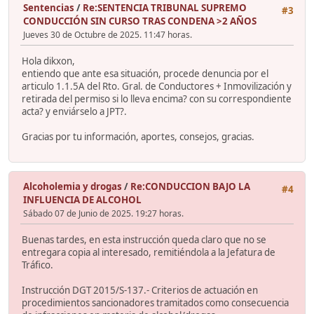
Sentencias
/
Re:SENTENCIA TRIBUNAL SUPREMO
#3
CONDUCCIÓN SIN CURSO TRAS CONDENA >2 AÑOS
Jueves 30 de Octubre de 2025. 11:47 horas.
Hola dikxon,
entiendo que ante esa situación, procede denuncia por el
articulo 1.1.5A del Rto. Gral. de Conductores + Inmovilización y
retirada del permiso si lo lleva encima? con su correspondiente
acta? y enviárselo a JPT?.
Gracias por tu información, aportes, consejos, gracias.
Alcoholemia y drogas
/
Re:CONDUCCION BAJO LA
#4
INFLUENCIA DE ALCOHOL
Sábado 07 de Junio de 2025. 19:27 horas.
Buenas tardes, en esta instrucción queda claro que no se
entregara copia al interesado, remitiéndola a la Jefatura de
Tráfico.
Instrucción DGT 2015/S-137.- Criterios de actuación en
procedimientos sancionadores tramitados como consecuencia