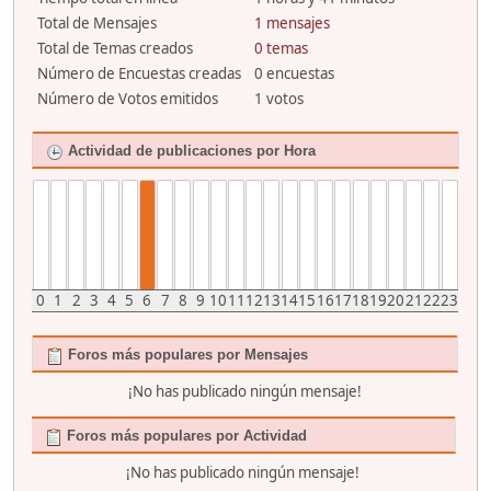
Total de Mensajes
1 mensajes
Total de Temas creados
0 temas
Número de Encuestas creadas
0 encuestas
Número de Votos emitidos
1 votos
Actividad de publicaciones por Hora
0
1
2
3
4
5
6
7
8
9
10
11
12
13
14
15
16
17
18
19
20
21
22
23
Foros más populares por Mensajes
¡No has publicado ningún mensaje!
Foros más populares por Actividad
¡No has publicado ningún mensaje!