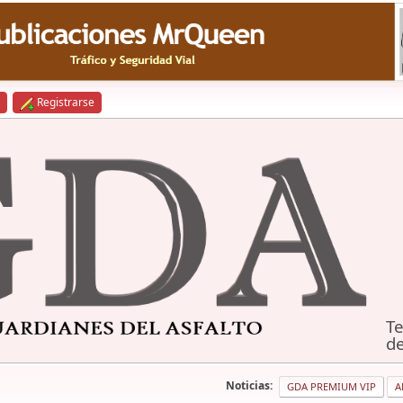
Registrarse
Te
de
Noticias:
GDA PREMIUM VIP
A