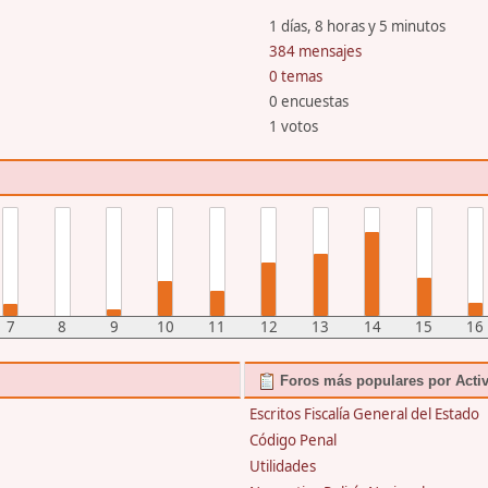
1 días, 8 horas y 5 minutos
384 mensajes
0 temas
0 encuestas
1 votos
7
8
9
10
11
12
13
14
15
16
Foros más populares por Acti
Escritos Fiscalía General del Estado
Código Penal
Utilidades