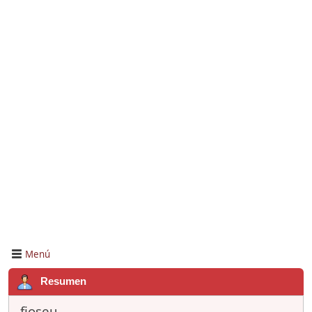
Menú
Resumen
fjoseu