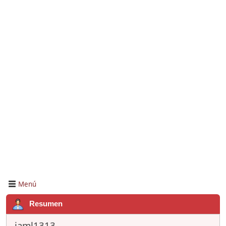
Menú
Resumen
jaml1313