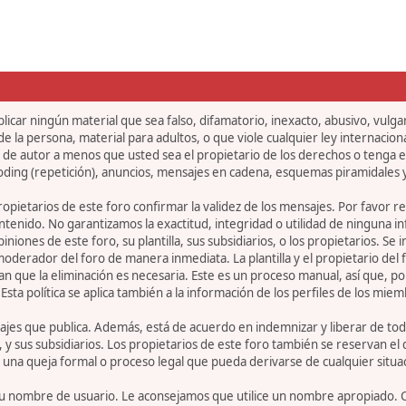
icar ningún material que sea falso, difamatorio, inexacto, abusivo, vulgar,
 la persona, material para adultos, o que viole cualquier ley internaciona
de autor a menos que usted sea el propietario de los derechos o tenga el
oding (repetición), anuncios, mensajes en cadena, esquemas piramidales y
 propietarios de este foro confirmar la validez de los mensajes. Por fav
ntenido. No garantizamos la exactitud, integridad o utilidad de ninguna 
iniones de este foro, su plantilla, sus subsidiarios, o los propietarios. S
 moderador del foro de manera inmediata. La plantilla y el propietario del
n que la eliminación es necesaria. Este es un proceso manual, así que, p
ta política se aplica también a la información de los perfiles de los miem
jes que publica. Además, está de acuerdo en indemnizar y liberar de toda
la, y sus subsidiarios. Los propietarios de este foro también se reservan e
 una queja formal o proceso legal que pueda derivarse de cualquier situa
r su nombre de usuario. Le aconsejamos que utilice un nombre apropiado. 