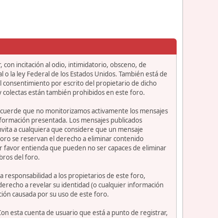
 con incitación al odio, intimidatorio, obsceno, de
l o la ley Federal de los Estados Unidos. También está de
 consentimiento por escrito del propietario de dicho
 colectas están también prohibidos en este foro.
or recuerde que no monitorizamos activamente los mensajes
información presentada. Los mensajes publicados
e invita a cualquiera que considere que un mensaje
 foro se reservan el derecho a eliminar contenido
or favor entienda que pueden no ser capaces de eliminar
bros del foro.
 responsabilidad a los propietarios de este foro,
l derecho a revelar su identidad (o cualquier información
ción causada por su uso de este foro.
Con esta cuenta de usuario que está a punto de registrar,