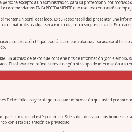
 persona excepto a un administrador, para su protección y por motivos d
. Le recomendamos ENCARECIDAMENTE que use una contraseña compleja y ú
limentar un perfil detallado. Es su responsabilidad presentar una informa
ta o de naturaleza vulgar será eliminada, con o sin previo aviso. En caso 
acena su dirección IP que podrá usase para bloquear su acceso al foro o 
rdo.
ie, un archivo de texto que contiene bits de información (por ejemplo, 
o. El software no reúne ni envía ningún otro tipo de información a su 
nes Del Asfalto usa y protege cualquier información que usted proporcio
e su privacidad esté protegida. Si le solicitamos que nos brinde cierta in
rdo con esta declaración de privacidad.