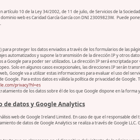
artículo 10 de la Ley 34/2002, de 11 de julio, de Servicios de la Sociedad
ar de dominio web es Caridad García García con DNI 23009823W. Puede pone
.
para proteger los datos enviados a través de los formularios de las pági
jes automatizados y supone la transmisión de la dirección IP y otros dato
os a Google para poder ser utilizados. La dirección IP será encriptada p
peo. Solo en algunos casos excepcionales, las direcciones IP serán transm
web, Google va a utilizar estas informaciones para evaluar el uso del servic
ogle. Para estos datos es válida la política de privacidad de Google. Tod
gle.com/privacy?hl=es
l tratamiento de los datos sobre él de los que Google dispone en la forma 
o de datos y Google Analytics
 análisis web de Google Ireland Limited. En caso de que el responsable de
tamiento de datos de Google Analytics se realiza a través de Google LLC.