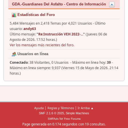
GDA.-Guardianes Del Asfalto - Centro de Información
Estadísticas del Foro
5,484 Mensajes en 2,418 Temas por 4,021 Usuarios - Último
usuario:
andy63
Último mensaje:
"
Re:Instrucción VEH 2022-...
"
(Jueves 06 de
Agosto de 2026. 17:52 horas.)
Ver los mensajes más recientes del foro.
Usuarios en línea
Conectado:
38 Visitantes, 0 Usuarios - Máximo en linea hoy:
39
-
Máximo en linea siempre: 9,937 (Viernes 15 de Mayo de 2026. 21:14
horas.)
|
|
Ayuda
Reglas y Términos
Ir Arriba ▲
,
SMF 2.1.6 © 2025
Simple Machines
for
SMFAds
Free Forums
Page generada en 0.174 segundos con 19 consultas.