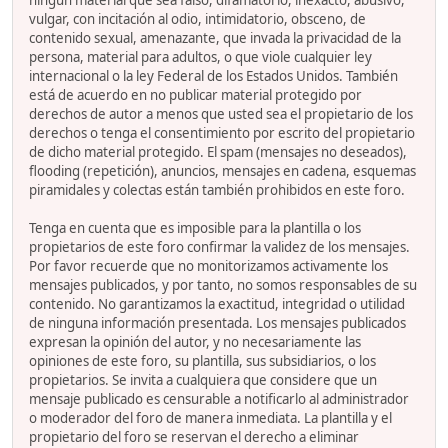
ningún material que sea falso, difamatorio, inexacto, abusivo,
vulgar, con incitación al odio, intimidatorio, obsceno, de
contenido sexual, amenazante, que invada la privacidad de la
persona, material para adultos, o que viole cualquier ley
internacional o la ley Federal de los Estados Unidos. También
está de acuerdo en no publicar material protegido por
derechos de autor a menos que usted sea el propietario de los
derechos o tenga el consentimiento por escrito del propietario
de dicho material protegido. El spam (mensajes no deseados),
flooding (repetición), anuncios, mensajes en cadena, esquemas
piramidales y colectas están también prohibidos en este foro.
Tenga en cuenta que es imposible para la plantilla o los
propietarios de este foro confirmar la validez de los mensajes.
Por favor recuerde que no monitorizamos activamente los
mensajes publicados, y por tanto, no somos responsables de su
contenido. No garantizamos la exactitud, integridad o utilidad
de ninguna información presentada. Los mensajes publicados
expresan la opinión del autor, y no necesariamente las
opiniones de este foro, su plantilla, sus subsidiarios, o los
propietarios. Se invita a cualquiera que considere que un
mensaje publicado es censurable a notificarlo al administrador
o moderador del foro de manera inmediata. La plantilla y el
propietario del foro se reservan el derecho a eliminar