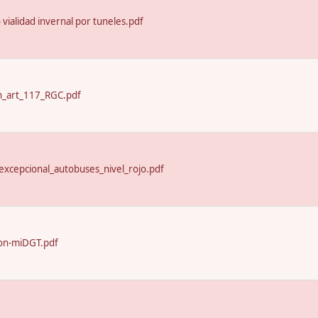
o vialidad invernal por tuneles.pdf
n_art_117_RGC.pdf
excepcional_autobuses_nivel_rojo.pdf
on-miDGT.pdf