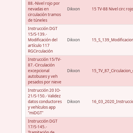
88.-Nivel rojo por
nevadas en
Dikxon
15 TV-88 Nivel circ roj
circulación tramos
de túneles
Instrucción DGT
15/S-139.-
Modificación del
Dikxon
15_S_139_Modificacio
artículo 117
RGCirculación
Instrucción 15/TV-
87.-Circulación
excepcional
Dikxon
15_TV_87_Circulacion_
autobuses y veh
pesados por nieve
Instrucción 20 IO-
21/S-150.- Validez
datos conductores
Dikxon
16_03_2020_Instrucci
y vehículos app
"miDGT"
Instrucción DGT
17/S-145.-
Tramitación de