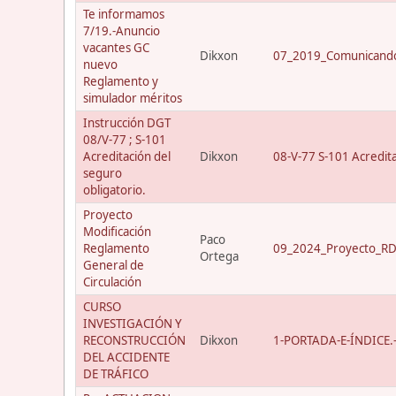
Te informamos
7/19.-Anuncio
vacantes GC
Dikxon
07_2019_Comunicando
nuevo
Reglamento y
simulador méritos
Instrucción DGT
08/V-77 ; S-101
Acreditación del
Dikxon
08-V-77 S-101 Acredit
seguro
obligatorio.
Proyecto
Modificación
Paco
Reglamento
09_2024_Proyecto_RD_
Ortega
General de
Circulación
CURSO
INVESTIGACIÓN Y
RECONSTRUCCIÓN
Dikxon
1-PORTADA-E-ÍNDICE.-C
DEL ACCIDENTE
DE TRÁFICO