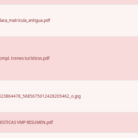
laca_matricula_antigua.pdf
ompl. trenes turísticos.pdf
23864478_5685675012428205462_o.jpg
ISTICAS VMP RESUMEN.pdf