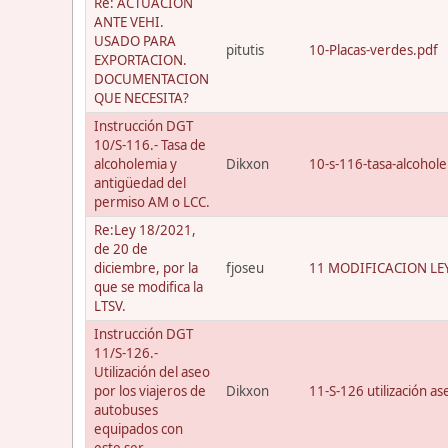
Re: ACTUACION
ANTE VEHI.
USADO PARA
pitutis
10-Placas-verdes.pdf
EXPORTACION.
DOCUMENTACION
QUE NECESITA?
Instrucción DGT
10/S-116.- Tasa de
alcoholemia y
Dikxon
10-s-116-tasa-alcohol
antigüedad del
permiso AM o LCC.
Re:Ley 18/2021,
de 20 de
diciembre, por la
fjoseu
11 MODIFICACION LEY
que se modifica la
LTSV.
Instrucción DGT
11/S-126.-
Utilización del aseo
por los viajeros de
Dikxon
11-S-126 utilización a
autobuses
equipados con
este ser