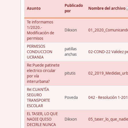
Publicado
Asunto
Nombre del archivo
por
Te informamos
1/2020.-
Dikxon
01_2020_Comunicando
Modificación de
permisos
PERMISOS
patillas
CONDUCCION
02-COND-22 Validez p
anchas
UCRANIA
Re:Puede patinete
electrico circular
pitutis
02_2019_Medidas_urba
por vía
interurbana?
Re:CUANTÍA
SEGURO
Poveda
042 - Resolución 1-20
TRANSPORTE
ESCOLAR
EL TASER, LO QUE
NADIE QUISO
Dikxon
05_taser_lo_que_nadi
DECIRLE NUNCA