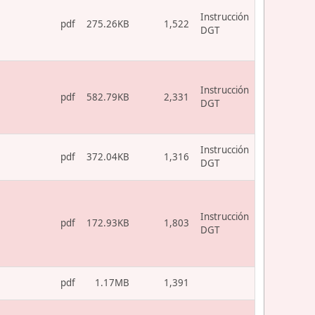
Instrucción
pdf
275.26KB
1,522
DGT
Instrucción
pdf
582.79KB
2,331
DGT
Instrucción
pdf
372.04KB
1,316
DGT
Instrucción
pdf
172.93KB
1,803
DGT
pdf
1.17MB
1,391