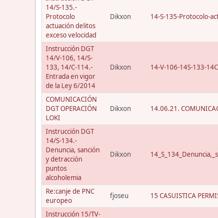
14/S-135.-
Protocolo
Dikxon
14-S-135-Protocolo-act
actuación delitos
exceso velocidad
Instrucción DGT
14/V-106, 14/S-
133, 14/C-114.-
Dikxon
14-V-106-14S-133-14C
Entrada en vigor
de la Ley 6/2014
COMUNICACIÓN
DGT OPERACIÓN
Dikxon
14.06.21. COMUNICAC
LOKI
Instrucción DGT
14/S-134.-
Denuncia, sanción
Dikxon
14_S_134_Denuncia,_s
y detracción
puntos
alcoholemia
Re:canje de PNC
fjoseu
15 CASUISTICA PERMI
europeo
Instrucción 15/TV-