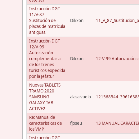
Instrucción DGT
11/V-87
Sustitución de
Dikxon
11_V_87_Sustitucion_p
placas de matricula
antiguas.
Instrucción DGT
12/V-99
Autorización
complementaria
Dikxon
12-V-99 Autorización c
de los trenes
turísticos expedida
por la Jefatur
Nuevas TABLETS
TRAMO 2020
SAMSUNG
alasalvuelo
121568544_39616388
GALAXY TAB
ACTIVE2
Re:Manual de
características de
fjoseu
13 MANUAL CARACTER
los VMP
Instrucción DGT