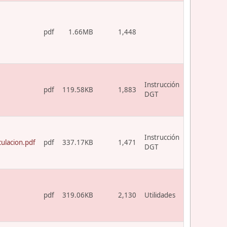
pdf
1.66MB
1,448
Instrucción
pdf
119.58KB
1,883
DGT
Instrucción
ulacion.pdf
pdf
337.17KB
1,471
DGT
pdf
319.06KB
2,130
Utilidades