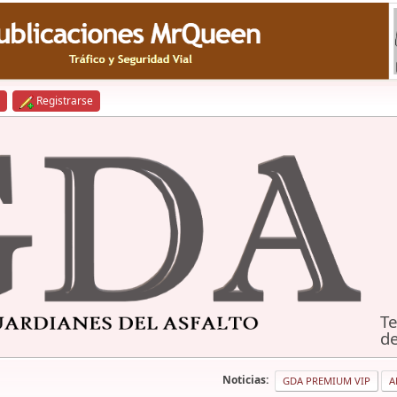
Registrarse
Te
de
Noticias:
GDA PREMIUM VIP
A