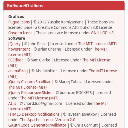
Software/Gráficos
Gráficos
Fugue Icons
| © 2012 Yusuke Kamiyamane | These icons are
licensed under a Creative Commons Attribution 3.0 License
Oxygen Icons
| These icons are licensed under
GNU LGPLv3
Software
JQuery
| © John Resig | Licensed under
The MIT License (MIT)
hoverIntent
| © Brian Cherne | Licensed under
The MIT
License (MIT)
SCEditor
| © Sam Clarke | Licensed under
The MIT License
(MIT)
animaDrag
| © Abel Mohler | Licensed under
The MIT License
(MIT)
jQuery Custom Scrollbar
| © Maciej Zubala | Licensed under
The MIT License (MIT)
jQuery Responsive Slider
| © booncon ROCKETS | Licensed
under
The MIT License (MIT)
At.js
| © chord.luo@gmail.com | Licensed under
The MIT
License (MIT)
HTML5 Desktop Notifications
| © Tsvetan Tsvetkov | Licensed
under
The Apache License Version 2.0
GAuth Code Generator/Validator
| © Chris Cornutt | Licensed