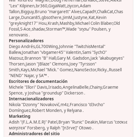
Will "Kindred" Wagner,Doug Heffernan,lurkalot,Steve,Aleksi
"Lex" Kilpinen,br360,GigaWatt,ziycon,Adam
Tallon,Bigguy,Bruno "margarett" Alves,CapadY,ChalkCat,Chas
Large,Duncan85,gbsothere,JimM,Justyne,Kat,Kevin
"greyknight17" Hou,Krash,Mashby,Michael Colin Blaber,Old
Fossil,S-Ace,shadav,Storman™,Wade "sησω" Poulsen, y
xenovanis .
Personalizadores
Diego Andrés,GL700Wing,Johnnie "TwitchisMental"
Ballew,Jonathan "vbgamer45" Valentin,Sami "SychO"
Mazouz,Brannon "B" Hall,Gary M. Gadsdon,Jack "akabugeyes"
Thorsen,Jason "JBlaze" Clemons,Joey "Tyrsson"
Smith,Kays,Michael "Mick." Gomez,NanoSector,Ricky.,Russell
"NEND" Najar, y SA™ .
Escritores de documentación
Michele "Illori" Davis,Irisado,AngelinaBelle,Chainy,Graeme
Spence, y Joshua "groundup" Dickerson .
Internacionalizadores
Nikola "Dzonny" Novaković,m4z,Francisco "d3vcho"
Domínguez,Robert Monden, y Relyana .
Marketing
Adish "(F.L.A.M.E.R)" Patel,Bryan "Runic" Deakin,Marcus "cσσкιє
мσηѕтєя" Forsberg, y Ralph "[n3rve]" Otowo .
Administradores del sitio