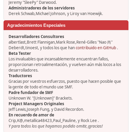
Jeremy "SleePy" Darwood.
Administradores de los servidores
Derek Schwab,Michael Johnson, y Liroy van Hoewijk.
Agradecimientos Especiales
Desarrolladores Consultores
albertlast,Brett Flannigan,Mark Rose,René-Gilles "Nao 尚"
Deberdt,tinoest, y todos los que han
contribuido en GitHub
.
Beta Tester
Los invaluables que incansablemente encuentran fallos,
proporcionan retroalimentación, y vuelven aún más locos a los
desarrolladores.
Traductores
Gracias por vuestros esfuerzos, puesto que hacen posible que
la gente de todo el mundo use SMF.
Padre fundador de SMF
Unknown W. "[Unknown]" Brackets.
Project Managers Originales
Jeff Lewis,Joseph Fung, y David Recordon.
En recuerdo de amor de
Crip,K@,metallica48423,Paul_Pauline, y Rock Lee .
Y para todos los que hayamos podido omitir, ¡gracias!