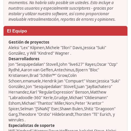
momentos. No habría sido posible sin ustedes. Esto incluye a
nuestros usuarios y especialmente suscriptores - gracias por
instalar y utilizar nuestro software, así como proporcionar
invaluable retroalimentación, reportes de errores y opiniones.
El Equipo
Gestión de proyectos
Aleksi "Lex" Kilpinen,Michele "Illori" Davis,Jessica "Suki"
González, y Will "Kindred" Wagner .
Desarrolladores
Jon "Sesquipedalian" Stovell,John "live627" Rayes,Oscar "Ozp"
Rydhé,Aaron van Geffen,Antechinus,Bjoern "Bloc"
Kristiansen,Brad "IchBin™" Grow,Colin
Schoen,emanuele,Hendrik Jan "Compuart" Visser,Jessica "Suki"
González,Jon "Sesquipedalian" Stovell,Juan "JayBachatero"
Hernandez,Karl "RegularExpression" Benson,Matthew
"Labradoodle-360" Kerle,Grudge,Michael "Oldiesmann"
Eshom,Michael "Thantos" Miller,Norv,Peter "Arantor"
Spicer,Selman "[SiNaN]" Eser,Shawn Bulen,Shitiz "Dragooon"
Garg,Theodore "Orstio" Hildebrandt,Thorsten "TE" Eurich, y
winrules .
Especialistas de soporte