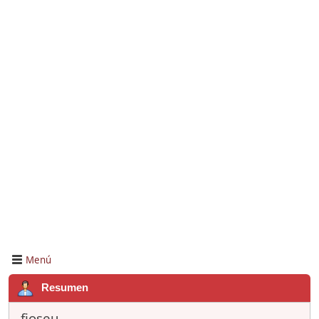
Menú
Resumen
fjoseu