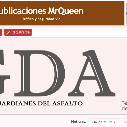
Registrarse
Te
de
Noticias:
GDA PREMIUM VIP
A