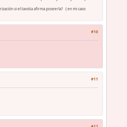
zación si el taxista afirma poseerla? ( en mi caso
#10
#11
#12