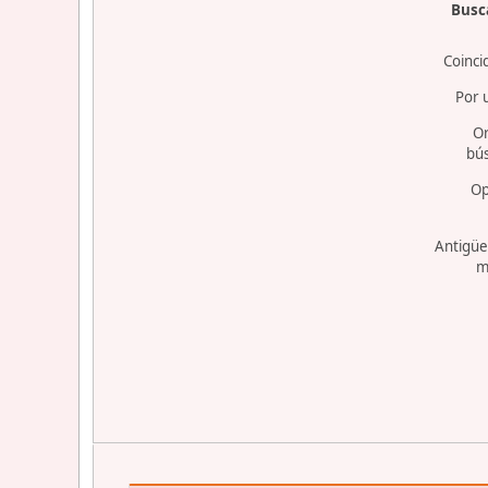
Busca
Coinci
Por 
O
bú
Op
Antigüe
m