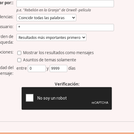
r por::
p.e.
"Rebelión en la Granja" de Orwell -película
dencias:
usuario:
rden de
squeda:
ciones:
Mostrar los resultados como mensajes
Asuntos de temas solamente
dad del
entre
y
días
ensaje:
Verificación: