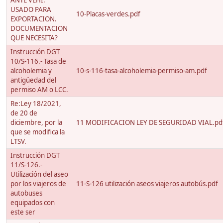
ANTE VEHI.
USADO PARA
10-Placas-verdes.pdf
EXPORTACION.
DOCUMENTACION
QUE NECESITA?
Instrucción DGT
10/S-116.- Tasa de
alcoholemia y
10-s-116-tasa-alcoholemia-permiso-am.pdf
antigüedad del
permiso AM o LCC.
Re:Ley 18/2021,
de 20 de
diciembre, por la
11 MODIFICACION LEY DE SEGURIDAD VIAL.pd
que se modifica la
LTSV.
Instrucción DGT
11/S-126.-
Utilización del aseo
por los viajeros de
11-S-126 utilización aseos viajeros autobús.pdf
autobuses
equipados con
este ser