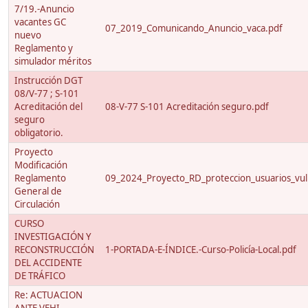
7/19.-Anuncio
vacantes GC
07_2019_Comunicando_Anuncio_vaca.pdf
nuevo
Reglamento y
simulador méritos
Instrucción DGT
08/V-77 ; S-101
Acreditación del
08-V-77 S-101 Acreditación seguro.pdf
seguro
obligatorio.
Proyecto
Modificación
Reglamento
09_2024_Proyecto_RD_proteccion_usuarios_vuln
General de
Circulación
CURSO
INVESTIGACIÓN Y
RECONSTRUCCIÓN
1-PORTADA-E-ÍNDICE.-Curso-Policía-Local.pdf
DEL ACCIDENTE
DE TRÁFICO
Re: ACTUACION