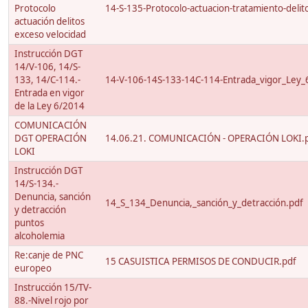
Protocolo
14-S-135-Protocolo-actuacion-tratamiento-delito
actuación delitos
exceso velocidad
Instrucción DGT
14/V-106, 14/S-
133, 14/C-114.-
14-V-106-14S-133-14C-114-Entrada_vigor_Ley_
Entrada en vigor
de la Ley 6/2014
COMUNICACIÓN
DGT OPERACIÓN
14.06.21. COMUNICACIÓN - OPERACIÓN LOKI.
LOKI
Instrucción DGT
14/S-134.-
Denuncia, sanción
14_S_134_Denuncia,_sanción_y_detracción.pdf
y detracción
puntos
alcoholemia
Re:canje de PNC
15 CASUISTICA PERMISOS DE CONDUCIR.pdf
europeo
Instrucción 15/TV-
88.-Nivel rojo por