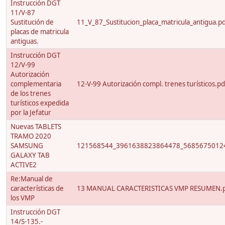
Instrucción DGT
11/V-87
Sustitución de
11_V_87_Sustitucion_placa_matricula_antigua.p
placas de matricula
antiguas.
Instrucción DGT
12/V-99
Autorización
complementaria
12-V-99 Autorización compl. trenes turísticos.pd
de los trenes
turísticos expedida
por la Jefatur
Nuevas TABLETS
TRAMO 2020
SAMSUNG
121568544_3961638823864478_56856750124
GALAXY TAB
ACTIVE2
Re:Manual de
características de
13 MANUAL CARACTERISTICAS VMP RESUMEN.
los VMP
Instrucción DGT
14/S-135.-