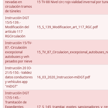
nevadas en
15 TV-88 Nivel circ rojo vialidad invernal por tun
circulación tramos
de túneles
Instrucción DGT
15/S-139.-
Modificación del
15_S_139_Modificacion_art_117_RGC.pdf
artículo 117
RGCirculación
Instrucción 15/TV-
87.-Circulación
excepcional
15_TV_87_Circulacion_excepcional_autobuses_ni
autobuses y veh
pesados por nieve
Instrucción 20 IO-
21/S-150.- Validez
datos conductores
16_03_2020_Instruccion-miDGT.pdf
y vehículos app
"miDGT"
Instrucción DGT
17/S-145.-
Tramitación de
Expedientes
17_S_145_tramitac_exptes_sancionadores_y_res