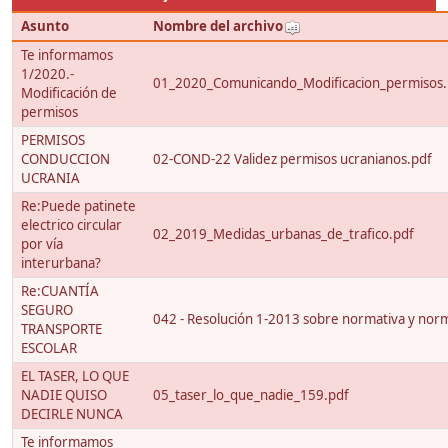
Asunto
Nombre del archivo
Te informamos
1/2020.-
01_2020_Comunicando_Modificacion_permisos.
Modificación de
permisos
PERMISOS
CONDUCCION
02-COND-22 Validez permisos ucranianos.pdf
UCRANIA
Re:Puede patinete
electrico circular
02_2019_Medidas_urbanas_de_trafico.pdf
por vía
interurbana?
Re:CUANTÍA
SEGURO
042 - Resolución 1-2013 sobre normativa y nor
TRANSPORTE
ESCOLAR
EL TASER, LO QUE
NADIE QUISO
05_taser_lo_que_nadie_159.pdf
DECIRLE NUNCA
Te informamos