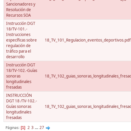
Sancionadores y
Resolución de
Recursos SOA
Instrucción DGT
18/TV-101.-
Instrucciones
específicas sobre
18_TV_101_Regulacion_eventos_deportivos.pdf
regulación de
tráfico para el
desarrollo
Instrucción DGT
18/TV-102.-Guías
sonoras
18_TV_102_guias_sonoras_longitudinales_fresa
longitudinales
fresadas
INSTRUCCIÓN
DGT 18 /TV-102.-
Guías sonoras
18_TV_102_guias_sonoras_longitudinales_fresa
longitudinales
fresadas
2
3
...
27
Páginas
1