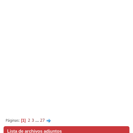
2
3
...
27
Páginas
1
Lista de archivos adjuntos