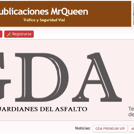
Registrarse
Te
de
Noticias:
GDA PREMIUM VIP
A