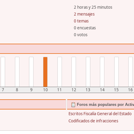
2 horas y 25 minutos
2 mensajes
0 temas
0 encuestas
0 votos
7
8
9
10
11
12
13
14
15
16
Foros más populares por Acti
Escritos Fiscalía General del Estado
Codificados de infracciones