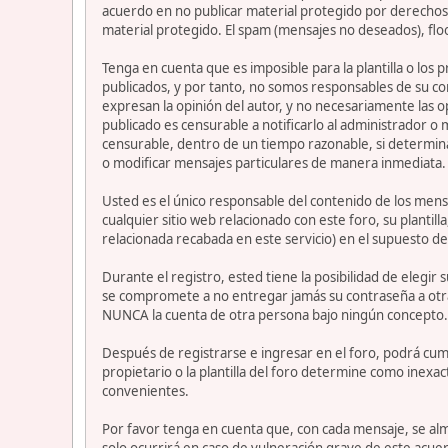
acuerdo en no publicar material protegido por derechos 
material protegido. El spam (mensajes no deseados), flo
Tenga en cuenta que es imposible para la plantilla o los
publicados, y por tanto, no somos responsables de su co
expresan la opinión del autor, y no necesariamente las op
publicado es censurable a notificarlo al administrador o
censurable, dentro de un tiempo razonable, si determina
o modificar mensajes particulares de manera inmediata. Es
Usted es el único responsable del contenido de los mensa
cualquier sitio web relacionado con este foro, su plantil
relacionada recabada en este servicio) en el supuesto de
Durante el registro, ested tiene la posibilidad de elegi
se compromete a no entregar jamás su contraseña a otra
NUNCA la cuenta de otra persona bajo ningún concepto
Después de registrarse e ingresar en el foro, podrá cump
propietario o la plantilla del foro determine como inexac
convenientes.
Por favor tenga en cuenta que, con cada mensaje, se alm
solo ocurrirá en caso de vulneración grave de este acue