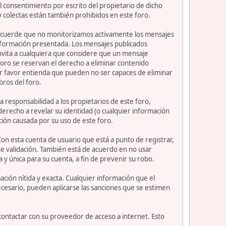
 consentimiento por escrito del propietario de dicho
 colectas están también prohibidos en este foro.
or recuerde que no monitorizamos activamente los mensajes
información presentada. Los mensajes publicados
e invita a cualquiera que considere que un mensaje
 foro se reservan el derecho a eliminar contenido
or favor entienda que pueden no ser capaces de eliminar
bros del foro.
 responsabilidad a los propietarios de este foro,
l derecho a revelar su identidad (o cualquier información
ción causada por su uso de este foro.
Con esta cuenta de usuario que está a punto de registrar,
e validación. También está de acuerdo en no usar
nica para su cuenta, a fin de prevenir su robo.
ción nítida y exacta. Cualquier información que el
necesario, pueden aplicarse las sanciones que se estimen
contactar con su proveedor de acceso a internet. Esto