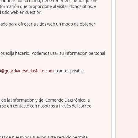
abandonar nuestro sitio, debe tener en cuenta que no
ormación que proporcione al visitar dichos sitios, y
l sitio web en cuestión.
eñado para ofrecer a sitios web un modo de obtener
os exija hacerlo. Podemos usar su información personal
o@guardianesdelasfalto.com
lo antes posible.
 de la Información y del Comercio Electrónico, a
rse en contacto con nosotros a través del correo
nas de nuestros usuarios. Este servicio permite