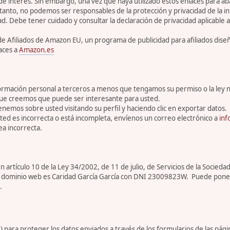
 de interés. Sin embargo, una vez que haya utilizado estos enlaces para 
tanto, no podemos ser responsables de la protección y privacidad de la inf
ad. Debe tener cuidado y consultar la declaración de privacidad aplicable a
de Afiliados de Amazon EU, un programa de publicidad para afiliados dis
aces a
Amazon.es
rmación personal a terceros a menos que tengamos su permiso o la ley n
que creemos que puede ser interesante para usted.
enemos sobre usted visitando su perfil y haciendo clic en exportar datos.
ed es incorrecta o está incompleta, envíenos un correo electrónico a
inf
a incorrecta.
artículo 10 de la Ley 34/2002, de 11 de julio, de Servicios de la Sociedad
ar de dominio web es Caridad García García con DNI 23009823W. Puede pone
.
para proteger los datos enviados a través de los formularios de las pági