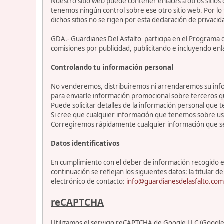
Nuestro sitio web puede contener enlaces a otros sitios
tenemos ningún control sobre ese otro sitio web. Por lo 
dichos sitios no se rigen por esta declaración de privacid
GDA.- Guardianes Del Asfalto participa en el Programa 
comisiones por publicidad, publicitando e incluyendo enl
Controlando tu información personal
No venderemos, distribuiremos ni arrendaremos su info
para enviarle información promocional sobre terceros 
Puede solicitar detalles de la información personal que t
Si cree que cualquier información que tenemos sobre ust
Corregiremos rápidamente cualquier información que se
Datos identificativos
En cumplimiento con el deber de información recogido en 
continuación se reflejan los siguientes datos: la titul
electrónico de contacto:
info@guardianesdelasfalto.com
reCAPTCHA
Utilizamos el servicio reCAPTCHA de Google LLC (Google) 