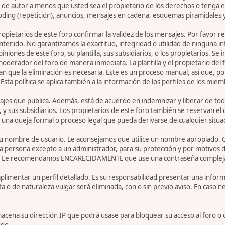
de autor a menos que usted sea el propietario de los derechos o tenga el
oding (repetición), anuncios, mensajes en cadena, esquemas piramidales y
 propietarios de este foro confirmar la validez de los mensajes. Por fav
ntenido. No garantizamos la exactitud, integridad o utilidad de ninguna 
iniones de este foro, su plantilla, sus subsidiarios, o los propietarios. S
 moderador del foro de manera inmediata. La plantilla y el propietario del
n que la eliminación es necesaria. Este es un proceso manual, así que, p
ta política se aplica también a la información de los perfiles de los miem
jes que publica. Además, está de acuerdo en indemnizar y liberar de toda
la, y sus subsidiarios. Los propietarios de este foro también se reservan e
 una queja formal o proceso legal que pueda derivarse de cualquier situa
r su nombre de usuario. Le aconsejamos que utilice un nombre apropiado. 
 persona excepto a un administrador, para su protección y por motivos d
. Le recomendamos ENCARECIDAMENTE que use una contraseña compleja y ú
limentar un perfil detallado. Es su responsabilidad presentar una informa
ta o de naturaleza vulgar será eliminada, con o sin previo aviso. En caso 
acena su dirección IP que podrá usase para bloquear su acceso al foro o 
rdo.