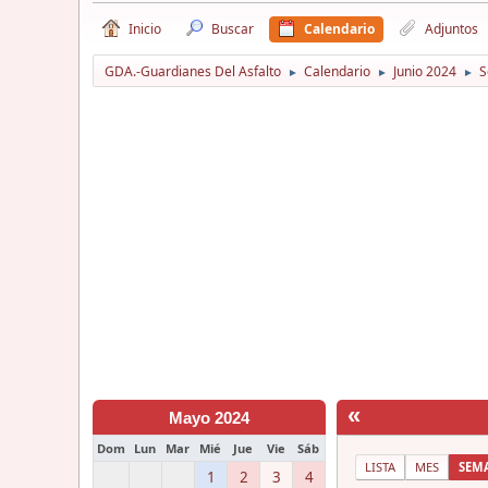
Inicio
Buscar
Calendario
Adjuntos
GDA.-Guardianes Del Asfalto
Calendario
Junio 2024
S
►
►
►
«
Mayo 2024
Dom
Lun
Mar
Mié
Jue
Vie
Sáb
LISTA
MES
SEM
1
2
3
4