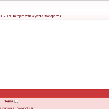
cs
Forum topics with keyword "transportes"
►
Tema
figuración euro-modular