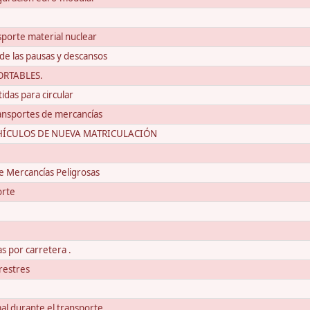
sporte material nuclear
e las pausas y descansos
ORTABLES.
das para circular
ansportes de mercancías
EHÍCULOS DE NUEVA MATRICULACIÓN
e Mercancías Peligrosas
orte
s por carretera .
restres
al durante el transporte