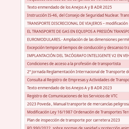
Texto enmendado de los Anejos A y B ADR 2025
Instrucción IS-46, del Consejo de Seguridad Nuclear. Tran
TRANSPORTE DISCRECIONAL DE VIAJEROS – modificación d
EL TRANSPORTE DE GAS EN EQUIPOS A PRESIÓN TRANSP
EUROMODULARES.- Ampliación de las dimensiones permiti
Excepción temporal tiempos de conducción y descanso tr
IMPLANTACIÓN DEL TACÓGRAFO INTELIGENTE V2 EN V
Condiciones de acceso a la profesión de transportista
2ª Jornada Reglamentación Internacional de Transporte d
Consulta al Registro de Empresas y Actividades de Transp
Texto enmendado de los Anejos A y B ADR 2023
Registro de Comunicaciones de los Servicios de VTC
2023 Poveda , Manual transporte de mercancías peligrosa
Modificación Ley 16/1987 Ordenación de Transportes Ter
Plan de inspección de transporte por carretera 2023
RD 990/2022, sobre normas de sanidad y protección anim