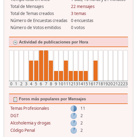
Total de Mensajes
22 mensajes
Total de Temas creados
3 temas
Número de Encuestas creadas
0 encuestas
Número de Votos emitidos
0 votos
Actividad de publicaciones por Hora
0
1
2
3
4
5
6
7
8
9
10
11
12
13
14
15
16
17
18
19
20
21
22
23
Foros más populares por Mensajes
Temas Profesionales
11
DGT
2
Alcoholemia y drogas
2
Código Penal
2