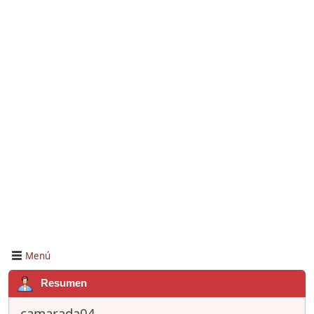
Menú
Resumen
camarada04