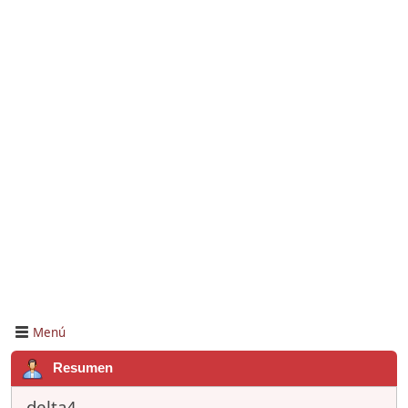
Menú
Resumen
delta4