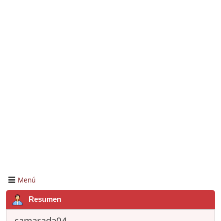
Menú
Resumen
camarada04