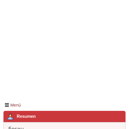
Menú
Resumen
fjoseu