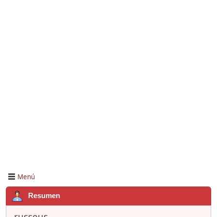
Menú
Resumen
russeus