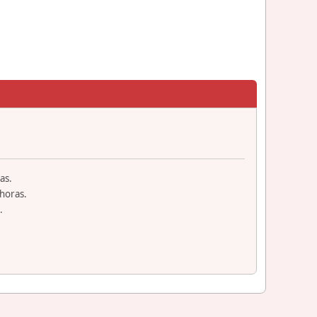
as.
horas.
.