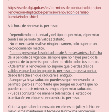
https://sede.dgt.gob.es/es/permisos-de-conducir/obtencion-
renovacion-duplicados-permiso/renovacion-permiso-
licencia/index.shtml
A la hora de renovar tu permiso:
- Dependiendo de tu edad y del tipo de permiso, el permiso
tendrá un periodo de validez distinto.
- No es necesario realizar ningún examen, solo superar un
reconocimiento médico.
-
Puedes presentar la solicitud desde 3 meses antes a la fecha
de la pérdida de vigencia
, siempre que no hayas perdido la
vigencia de tu permiso por haber perdido todos tus puntos.
-
Adelantar la renovación no supone que pierdas días de
validez ya que la prórroga de tu permiso empieza a contar
desde la fecha en que caducara el antiguo
.
- Aunque ya haya caducado puedes seguir renovando tu
permiso, pero es importante que tengas en cuenta que no
puedes conducir mientras tengas el permiso caducado.
- Puedes consultar, de manera telemática, el estado de
tramitación en el que se encuentra tu permiso.
Yo tenía que haberlo renovado en el mes de julio y lo hice en
mayo, y me mantienen la fecha de la próxima renovación