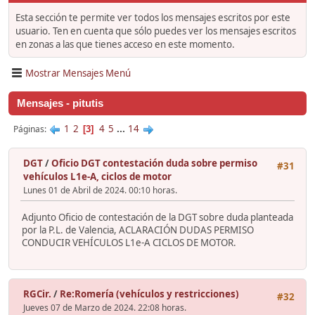
Esta sección te permite ver todos los mensajes escritos por este
usuario. Ten en cuenta que sólo puedes ver los mensajes escritos
en zonas a las que tienes acceso en este momento.
Mostrar Mensajes Menú
Mensajes - pitutis
1
2
4
5
...
14
Páginas
3
DGT
/
Oficio DGT contestación duda sobre permiso
#31
vehículos L1e-A, ciclos de motor
Lunes 01 de Abril de 2024. 00:10 horas.
Adjunto Oficio de contestación de la DGT sobre duda planteada
por la P.L. de Valencia, ACLARACIÓN DUDAS PERMISO
CONDUCIR VEHÍCULOS L1e-A CICLOS DE MOTOR.
RGCir.
/
Re:Romería (vehículos y restricciones)
#32
Jueves 07 de Marzo de 2024. 22:08 horas.