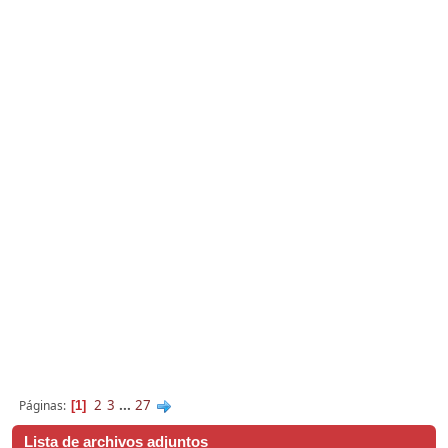
2
3
...
27
Páginas
1
Lista de archivos adjuntos