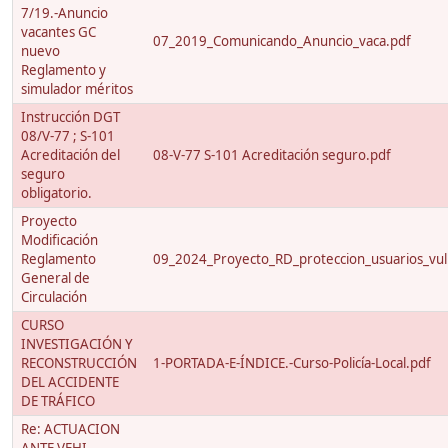
7/19.-Anuncio
vacantes GC
07_2019_Comunicando_Anuncio_vaca.pdf
nuevo
Reglamento y
simulador méritos
Instrucción DGT
08/V-77 ; S-101
Acreditación del
08-V-77 S-101 Acreditación seguro.pdf
seguro
obligatorio.
Proyecto
Modificación
Reglamento
09_2024_Proyecto_RD_proteccion_usuarios_vuln
General de
Circulación
CURSO
INVESTIGACIÓN Y
RECONSTRUCCIÓN
1-PORTADA-E-ÍNDICE.-Curso-Policía-Local.pdf
DEL ACCIDENTE
DE TRÁFICO
Re: ACTUACION