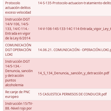
Protocolo
14-S-135-Protocolo-actuacion-tratamiento-delito
actuación delitos
exceso velocidad
Instrucción DGT
14/V-106, 14/S-
133, 14/C-114.-
14-V-106-14S-133-14C-114-Entrada_vigor_Ley_
Entrada en vigor
de la Ley 6/2014
COMUNICACIÓN
DGT OPERACIÓN
14.06.21. COMUNICACIÓN - OPERACIÓN LOKI.
LOKI
Instrucción DGT
14/S-134.-
Denuncia, sanción
14_S_134_Denuncia,_sanción_y_detracción.pdf
y detracción
puntos
alcoholemia
Re:canje de PNC
15 CASUISTICA PERMISOS DE CONDUCIR.pdf
europeo
Instrucción 15/TV-
88.-Nivel rojo por