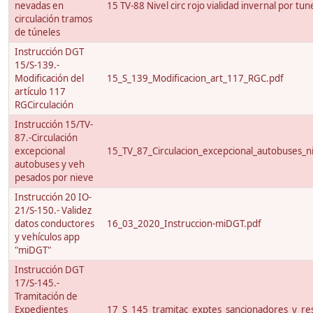
nevadas en
15 TV-88 Nivel circ rojo vialidad invernal por tun
circulación tramos
de túneles
Instrucción DGT
15/S-139.-
Modificación del
15_S_139_Modificacion_art_117_RGC.pdf
artículo 117
RGCirculación
Instrucción 15/TV-
87.-Circulación
excepcional
15_TV_87_Circulacion_excepcional_autobuses_ni
autobuses y veh
pesados por nieve
Instrucción 20 IO-
21/S-150.- Validez
datos conductores
16_03_2020_Instruccion-miDGT.pdf
y vehículos app
"miDGT"
Instrucción DGT
17/S-145.-
Tramitación de
Expedientes
17_S_145_tramitac_exptes_sancionadores_y_res