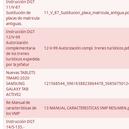
Instrucción DGT
11/V-87
Sustitución de
11_V_87_Sustitucion_placa_matricula_antigua.p
placas de matricula
antiguas.
Instrucción DGT
12/V-99
Autorización
complementaria
12-V-99 Autorización compl. trenes turísticos.pd
de los trenes
turísticos expedida
por la Jefatur
Nuevas TABLETS
TRAMO 2020
SAMSUNG
121568544_3961638823864478_56856750124
GALAXY TAB
ACTIVE2
Re:Manual de
características de
13 MANUAL CARACTERISTICAS VMP RESUMEN.
los VMP
Instrucción DGT
14/S-135.-