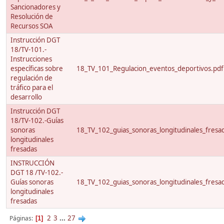
Sancionadores y
Resolución de
Recursos SOA
Instrucción DGT
18/TV-101.-
Instrucciones
específicas sobre
18_TV_101_Regulacion_eventos_deportivos.pdf
regulación de
tráfico para el
desarrollo
Instrucción DGT
18/TV-102.-Guías
sonoras
18_TV_102_guias_sonoras_longitudinales_fresa
longitudinales
fresadas
INSTRUCCIÓN
DGT 18 /TV-102.-
Guías sonoras
18_TV_102_guias_sonoras_longitudinales_fresa
longitudinales
fresadas
2
3
...
27
Páginas
1