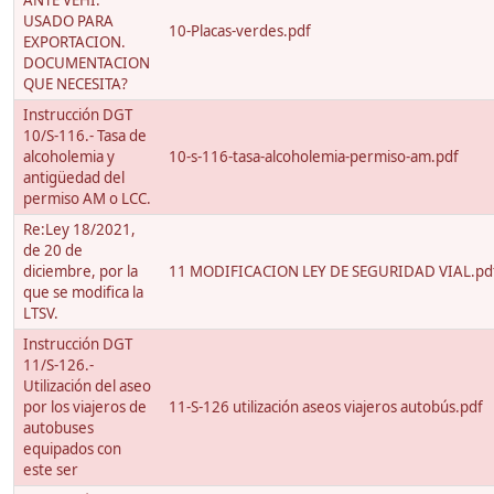
ANTE VEHI.
USADO PARA
10-Placas-verdes.pdf
EXPORTACION.
DOCUMENTACION
QUE NECESITA?
Instrucción DGT
10/S-116.- Tasa de
alcoholemia y
10-s-116-tasa-alcoholemia-permiso-am.pdf
antigüedad del
permiso AM o LCC.
Re:Ley 18/2021,
de 20 de
diciembre, por la
11 MODIFICACION LEY DE SEGURIDAD VIAL.pd
que se modifica la
LTSV.
Instrucción DGT
11/S-126.-
Utilización del aseo
por los viajeros de
11-S-126 utilización aseos viajeros autobús.pdf
autobuses
equipados con
este ser