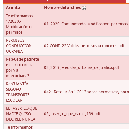
Asunto
Nombre del archivo
Te informamos
1/2020.-
01_2020_Comunicando_Modificacion_permisos.
Modificación de
permisos
PERMISOS
CONDUCCION
02-COND-22 Validez permisos ucranianos.pdf
UCRANIA
Re:Puede patinete
electrico circular
02_2019_Medidas_urbanas_de_trafico.pdf
por vía
interurbana?
Re:CUANTÍA
SEGURO
042 - Resolución 1-2013 sobre normativa y nor
TRANSPORTE
ESCOLAR
EL TASER, LO QUE
NADIE QUISO
05_taser_lo_que_nadie_159.pdf
DECIRLE NUNCA
Te informamos